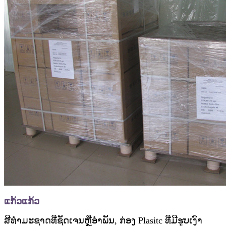
ແກ້ວແກ້ວ
ສີທໍາມະຊາດທີ່ຊັດເຈນຫຼືອໍາພັນ, ກ່ອງ Plasitc ທີ່ມີຮູບເງົາ