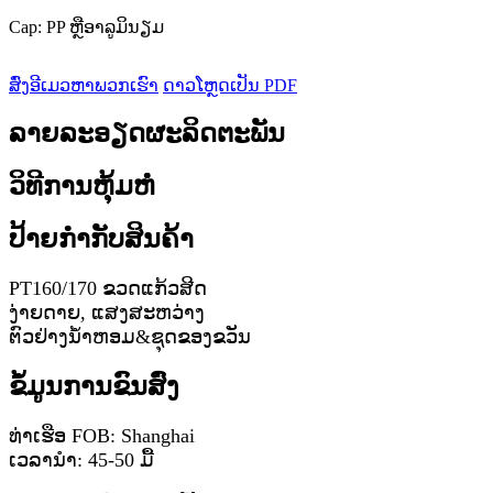
Cap: PP ຫຼືອາລູມິນຽມ
ສົ່ງອີເມວຫາພວກເຮົາ
ດາວໂຫຼດເປັນ PDF
ລາຍລະອຽດຜະລິດຕະພັນ
ວິທີການຫຸ້ມຫໍ່
ປ້າຍກຳກັບສິນຄ້າ
PT160/170 ຂວດແກ້ວສີດ
ງ່າຍ​ດາຍ​, ແສງ​ສະ​ຫວ່າງ​
ຕົວຢ່າງນ້ຳຫອມ&ຊຸດຂອງຂວັນ
ຂໍ້ມູນການຂົນສົ່ງ
ທ່າເຮືອ FOB: Shanghai
ເວລານໍາ: 45-50 ມື້