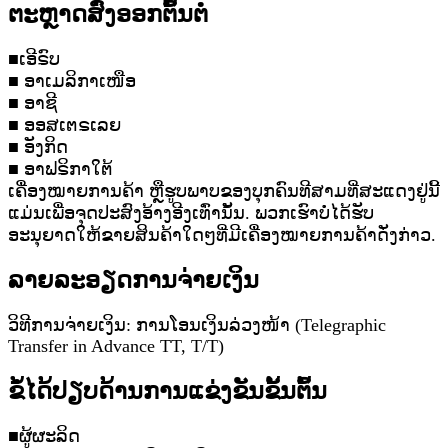
ຕະຫຼາດສົ່ງອອກຕົ້ນຕໍ
■ເອີຣົບ
■ ອາເມລິກາເໜືອ
■ ອາຊີ
■ ອອສເຕຣເລຍ
■ ອັງກິດ
■ ອາຟຣິກາໃຕ້
ເຄື່ອງໝາຍການຄ້າ ຫຼືຮູບພາບຂອງບຸກຄົນທີສາມທີ່ສະແດງຢູ່ນີ້
ແມ່ນເພື່ອຈຸດປະສົງອ້າງອີງເທົ່ານັ້ນ. ພວກເຮົາບໍ່ໄດ້ຮັບ
ອະນຸຍາດໃຫ້ຂາຍສິນຄ້າໃດໆທີ່ມີເຄື່ອງໝາຍການຄ້າດັ່ງກ່າວ.
ລາຍລະອຽດການຈ່າຍເງິນ
ວິທີການຈ່າຍເງິນ: ການໂອນເງິນລ່ວງໜ້າ (Telegraphic
Transfer in Advance TT, T/T)
ຂໍ້ໄດ້ປຽບດ້ານການແຂ່ງຂັນຂັ້ນຕົ້ນ
■ຜູ້ຜະລິດ