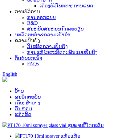
ເຄື່ອງບໍລິໂພກທາງການແພດ
ການບໍລິການ
ການອອກແບບ
R&D
ສະຫນັບສະຫນູນກົດລະບຽບ
ນະວັດຕະກໍາ&ຄວາມເຂົ້າໃຈ
ຄວາມຍືນຍົງ
ວິໄສທັດຄວາມຍືນຍົງ
ການແກ້ໄຂຜະລິດຕະພັນແບບຍືນຍົງ
ຕິດຕໍ່ພວກເຮົາ
FAQs
English
ບ້ານ
ຜະລິດຕະພັນ
ເຄື່ອງສໍາອາງ
ກິ່ນຫອມ
ແກ້ວສີດ