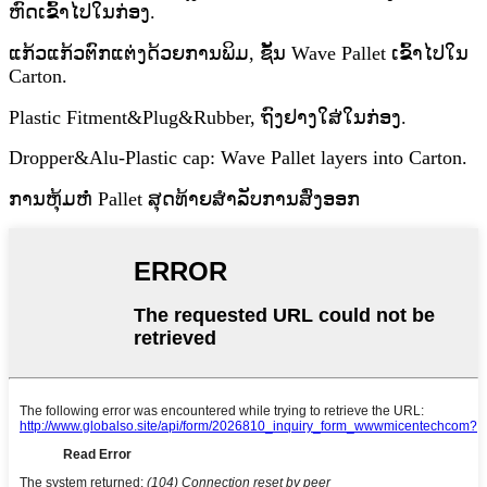
ຫົດເຂົ້າໄປໃນກ່ອງ.
ແກ້ວແກ້ວຕົກແຕ່ງດ້ວຍການພິມ, ຊັ້ນ Wave Pallet ເຂົ້າໄປໃນ
Carton.
Plastic Fitment&Plug&Rubber, ຖົງຢາງໃສ່ໃນກ່ອງ.
Dropper&Alu-Plastic cap: Wave Pallet layers into Carton.
ການຫຸ້ມຫໍ່ Pallet ສຸດທ້າຍສໍາລັບການສົ່ງອອກ