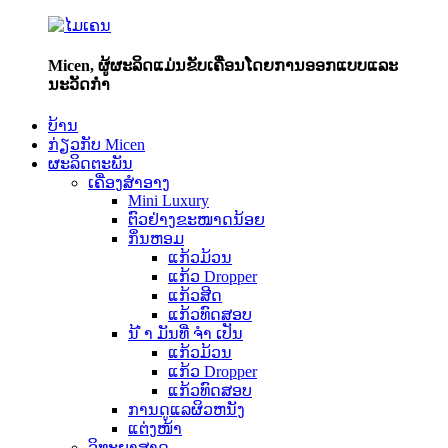
Micen, ຜູ້ຜະລິດແມ່ນຂັບເຄື່ອນໂດຍການອອກແບບແລະ
ນະວັດກໍາ
ບ້ານ
ກ່ຽວກັບ Micen
ຜະລິດຕະພັນ
ເຄື່ອງສໍາອາງ
Mini Luxury
ຕົວຢ່າງຂະໜາດນ້ອຍ
ກິ່ນຫອມ
ແກ້ວມ້ວນ
ແກ້ວ Dropper
ແກ້ວສີດ
ແກ້ວທົດສອບ
ນ້ ຳ ມັນທີ່ ຈຳ ເປັນ
ແກ້ວມ້ວນ
ແກ້ວ Dropper
ແກ້ວທົດສອບ
ການດູແລຜິວຫນັງ
ແຕ່ງໜ້າ
ວິທະຍາສາດ