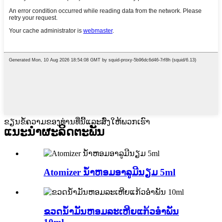
ຂຽນຂໍ້ຄວາມຂອງທ່ານທີ່ນີ້ແລະສົ່ງໃຫ້ພວກເຮົາ
ແນະນໍາຜະລິດຕະພັນ
Atomizer ນໍ້າຫອມອາລູມີນຽມ 5ml
ຂວດນ້ໍາມັນຫອມລະເຫີຍແກ້ວອໍາພັນ