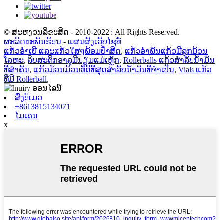
© ສະຫງວນລິຂະສິດ - 2010-2022 : All Rights Reserved.
ຜະລິດຕະພັນຮ້ອນ
-
ແຜນຜັງເວັບໄຊທ໌
ແກ້ວອຳເບີ ແລະແກ້ວໃສໆພ້ອມປ້ຳສີດ
,
ແກ້ວອໍາພັນແກ້ວມີລູກມ້ວນ
ໂລຫະ
,
ລິບສະຕິກອາລູມີນຽມແມ່ເຫຼັກ
,
Rollerballs ແກ້ວສໍາລັບນ້ໍາມັນ
ທີ່ສໍາຄັນ
,
ແກ້ວມ້ວນມ້ວນທີ່ດີທີ່ສຸດສໍາລັບນ້ໍາມັນທີ່ຈໍາເປັນ
,
Vials ແກ້ວ
ທີ່ມີ Rollerball
,
ສົ່ງອີເມວ
+8613815134071
ໄມເຄນ
x