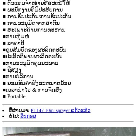
■ ຕົວແທນຈຳໜ່າຍທີ່ສະເໜີໃຫ້
■ ພະນັກງານທີ່ມີປະສົບການ
■ ການຮັບປະກັນ/ການຮັບປະກັນ
■ ການອະນຸມັດຈາກສາກົນ
■ ສະເພາະດ້ານການທະຫານ
■ການຫຸ້ມຫໍ່
■ ລາຄາດີ
■ຄຸນສົມບັດຂອງຜະລິດຕະພັນ
■ປະສິດທິພາບຜະລິດຕະພັນ
■ການອະນຸມັດຄຸນນະພາບ
■ ຊື່ສຽງ
■ການບໍລິການ
■ ຍອມຮັບຄໍາສັ່ງຂະຫນາດນ້ອຍ
■ເວລານໍາໄວ & ການຈັດສົ່ງ
■ Portable
ທີ່ຜ່ານມາ:
PT147 10ml sprayer ແກ້ວແກ້ວ
ຕໍ່ໄປ:
ລິບກອສ