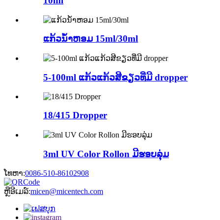
10ml
ແກ້ວນ້ຳຫອມ 15ml/30ml
5-100ml ແກ້ວແກ້ວສີຂຽວທີ່ມີ dropper
18/415 Dropper
3ml UV Color Rollon ມີຮອບລຸ່ມ
ໂທຫາ:
0086-510-86102908
ຫຼືອີເມລ໌:
micen@micentech.com