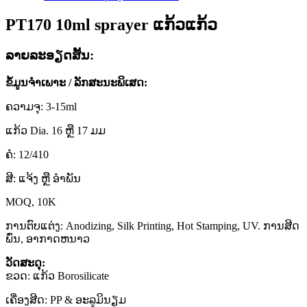
PT170 10ml sprayer ແກ້ວແກ້ວ
ລາຍ​ລະ​ອຽດ​ສັ້ນ​:
ຂໍ້ມູນຈໍາເພາະ / ລັກສະນະພິເສດ:
ຄວາມຈຸ: 3-15ml
ແກ້ວ Dia. 16 ຫຼື 17 ມມ
ຄໍ: 12/410
ສີ: ແຈ້ງ ຫຼື ອໍາພັນ
MOQ, 10K
ການຕົບແຕ່ງ: Anodizing, Silk Printing, Hot Stamping, UV. ການສີດ
ພົ່ນ, ອາກາດຫນາວ
ວັດສະດຸ:
ຂວດ: ແກ້ວ Borosilicate
ເຄື່ອງສີດ: PP & ອະລູມິນຽມ