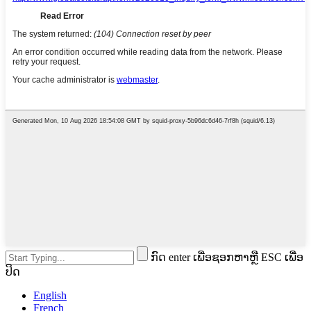
ກົດ enter ເພື່ອຊອກຫາຫຼື ESC ເພື່ອ
ປິດ
English
French