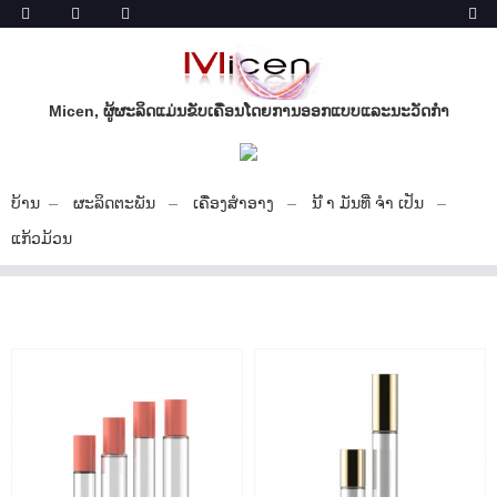
Micen, ຜູ້ຜະລິດແມ່ນຂັບເຄື່ອນໂດຍການອອກແບບແລະນະວັດກໍາ
ບ້ານ
ຜະລິດຕະພັນ
ເຄື່ອງສໍາອາງ
ນ້ ຳ ມັນທີ່ ຈຳ ເປັນ
ແກ້ວມ້ວນ