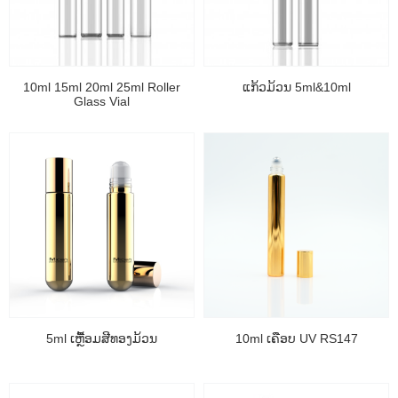
10ml 15ml 20ml 25ml Roller
ແກ້ວມ້ວນ 5ml&10ml
Glass Vial
5ml ເຫຼື້ອມສີທອງມ້ວນ
10ml ເຄືອບ UV RS147