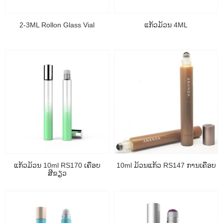
2-3ML Rollon Glass Vial
ແກ້ວມ້ວນ 4ML
ແກ້ວມ້ວນ 10ml RS170 ເຄືອບ
10ml ມ້ວນແກ້ວ RS147 ການເຄືອບ
ສີຂຽວ