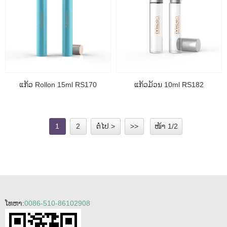
ແກ້ວ Rollon 15ml RS170
ແກ້ວມ້ວນ 10ml RS182
1
2
ຕໍ່ໄປ >
>>
ໜ້າ 1/2
ໂທຫາ:
0086-510-86102908