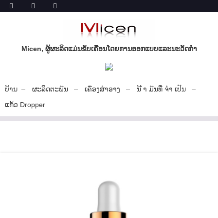
Micen, ຜູ້ຜະລິດແມ່ນຂັບເຄື່ອນໂດຍການອອກແບບແລະນະວັດກໍາ
ບ້ານ
ຜະລິດຕະພັນ
ເຄື່ອງສໍາອາງ
ນ້ ຳ ມັນທີ່ ຈຳ ເປັນ
ແກ້ວ Dropper