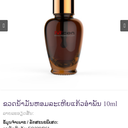
ຂວດນ້ໍາມັນຫອມລະເຫີຍແກ້ວອໍາພັນ 10ml
ລາຍ​ລະ​ອຽດ​ສັ້ນ​:
ຂໍ້ມູນຈໍາເພາະ / ລັກສະນະພິເສດ: