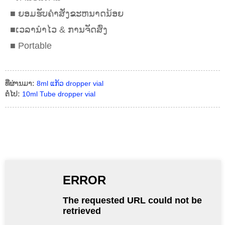
■ ຍອມຮັບຄໍາສັ່ງຂະຫນາດນ້ອຍ
■ເວລານໍາໄວ & ການຈັດສົ່ງ
■ Portable
ທີ່ຜ່ານມາ:
8ml ແກ້ວ dropper vial
ຕໍ່ໄປ:
10ml Tube dropper vial