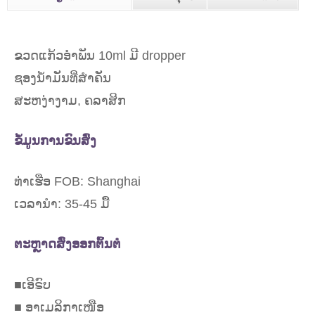
ຂວດແກ້ວອໍາພັນ 10ml ມີ dropper
ຊອງນ້ໍາມັນທີ່ສໍາຄັນ
ສະຫງ່າງາມ, ຄລາສິກ
ຂໍ້ມູນການຂົນສົ່ງ
ທ່າເຮືອ FOB: Shanghai
ເວລານໍາ: 35-45 ມື້
ຕະຫຼາດສົ່ງອອກຕົ້ນຕໍ
■ເອີຣົບ
■ ອາເມລິກາເໜືອ