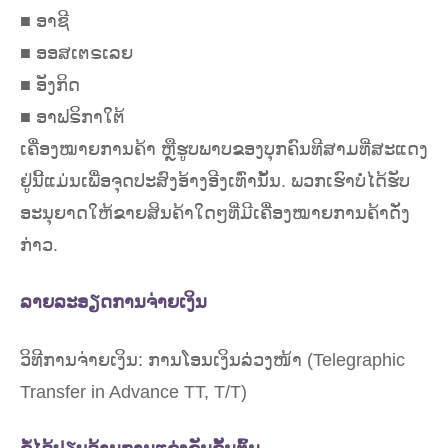
■ ອາຊີ
■ ອອສເຕຣເລຍ
■ ອັງກິດ
■ ອາຟຣິກາໃຕ້
ເຄື່ອງໝາຍການຄ້າ ຫຼືຮູບພາບຂອງບຸກຄົນທີສາມທີ່ສະແດງ
ຢູ່ນີ້ແມ່ນເພື່ອຈຸດປະສົງອ້າງອີງເທົ່ານັ້ນ. ພວກເຮົາບໍ່ໄດ້ຮັບ
ອະນຸຍາດໃຫ້ຂາຍສິນຄ້າໃດໆທີ່ມີເຄື່ອງໝາຍການຄ້າດັ່ງ
ກ່າວ.
ລາຍລະອຽດການຈ່າຍເງິນ
ວິທີການຈ່າຍເງິນ: ການໂອນເງິນລ່ວງໜ້າ (Telegraphic
Transfer in Advance TT, T/T)