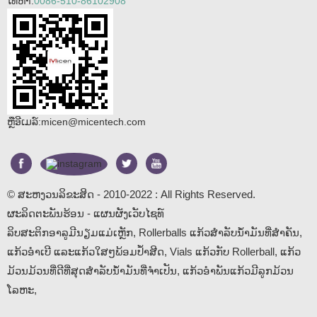
ໂທຫາ:
0086-510-86102908
ຫຼືອີເມລ໌:
micen@micentech.com
© ສະຫງວນລິຂະສິດ - 2010-2022 : All Rights Reserved.
ຜະລິດຕະພັນຮ້ອນ
-
ແຜນຜັງເວັບໄຊທ໌
ລິບສະຕິກອາລູມີນຽມແມ່ເຫຼັກ
,
Rollerballs ແກ້ວສໍາລັບນ້ໍາມັນທີ່ສໍາຄັນ
,
ແກ້ວອຳເບີ ແລະແກ້ວໃສໆພ້ອມປ້ຳສີດ
,
Vials ແກ້ວກັບ Rollerball
,
ແກ້ວ
ມ້ວນມ້ວນທີ່ດີທີ່ສຸດສໍາລັບນ້ໍາມັນທີ່ຈໍາເປັນ
,
ແກ້ວອໍາພັນແກ້ວມີລູກມ້ວນ
ໂລຫະ
,