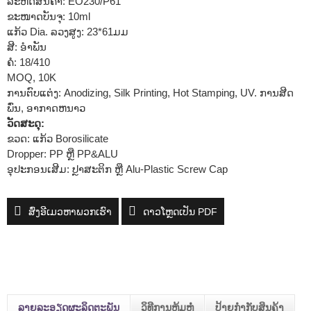
ລະຫັດສິນຄ້າ: EO230/P61
ຂະໜາດບັນຈຸ: 10ml
ແກ້ວ Dia. ລວງສູງ: 23*61ມມ
ສີ: ອໍາພັນ
ຄໍ: 18/410
MOQ, 10K
ການຕົບແຕ່ງ: Anodizing, Silk Printing, Hot Stamping, UV. ການສີດ
ພົ່ນ, ອາກາດຫນາວ
ວັດສະດຸ:
ຂວດ: ແກ້ວ Borosilicate
Dropper: PP ຫຼື PP&ALU
ອຸປະກອນເສີມ: ປຼາສະຕິກ ຫຼື Alu-Plastic Screw Cap
ສົ່ງອີເມວຫາພວກເຮົາ
ດາວໂຫຼດເປັນ PDF
ລາຍລະອຽດຜະລິດຕະພັນ
ວິທີການຫຸ້ມຫໍ່
ປ້າຍກຳກັບສິນຄ້າ