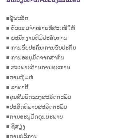
ຂໍ້ໄດ້ປຽບດ້ານການແຂ່ງຂັນຂັ້ນຕົ້ນ
■ຜູ້ຜະລິດ
■ ຕົວແທນຈຳໜ່າຍທີ່ສະເໜີໃຫ້
■ ພະນັກງານທີ່ມີປະສົບການ
■ ການຮັບປະກັນ/ການຮັບປະກັນ
■ ການອະນຸມັດຈາກສາກົນ
■ ສະເພາະດ້ານການທະຫານ
■ການຫຸ້ມຫໍ່
■ ລາຄາດີ
■ຄຸນສົມບັດຂອງຜະລິດຕະພັນ
■ປະສິດທິພາບຜະລິດຕະພັນ
■ການອະນຸມັດຄຸນນະພາບ
■ ຊື່ສຽງ
■ການບໍລິການ