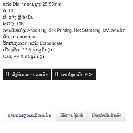
ແກ້ວ Dia. *ຄວາມສູງ: 25*55mm
ຄໍ: 13
ສີ: ແຈ້ງ ຫຼື ອໍາພັນ
MOQ, 10K
ການຕົບແຕ່ງ: Anodizing, Silk Printing, Hot Stamping, UV. ການສີດ
ພົ່ນ, ອາກາດຫນາວ
ວັດສະດຸ:
ຂວດ: ແກ້ວ Borosilicate
ເຄື່ອງສີດ: PP & ອະລູມິນຽມ
Cap: PP & ອະລູມິນຽມ
ສົ່ງອີເມວຫາພວກເຮົາ
ດາວໂຫຼດເປັນ PDF
ລາຍລະອຽດຜະລິດຕະພັນ
ວິທີການຫຸ້ມຫໍ່
ປ້າຍກຳກັບສິນຄ້າ