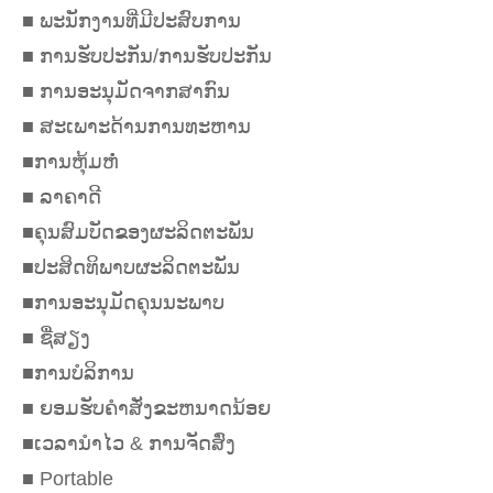
■ ພະນັກງານທີ່ມີປະສົບການ
■ ການຮັບປະກັນ/ການຮັບປະກັນ
■ ການອະນຸມັດຈາກສາກົນ
■ ສະເພາະດ້ານການທະຫານ
■ການຫຸ້ມຫໍ່
■ ລາຄາດີ
■ຄຸນສົມບັດຂອງຜະລິດຕະພັນ
■ປະສິດທິພາບຜະລິດຕະພັນ
■ການອະນຸມັດຄຸນນະພາບ
■ ຊື່ສຽງ
■ການບໍລິການ
■ ຍອມຮັບຄໍາສັ່ງຂະຫນາດນ້ອຍ
■ເວລານໍາໄວ & ການຈັດສົ່ງ
■ Portable