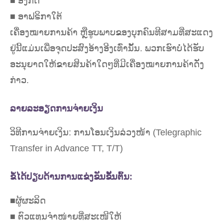
■ ອັງກິດ
■ ອາຟຣິກາໃຕ້
ເຄື່ອງໝາຍການຄ້າ ຫຼືຮູບພາບຂອງບຸກຄົນທີສາມທີ່ສະແດງ
ຢູ່ນີ້ແມ່ນເພື່ອຈຸດປະສົງອ້າງອີງເທົ່ານັ້ນ. ພວກເຮົາບໍ່ໄດ້ຮັບ
ອະນຸຍາດໃຫ້ຂາຍສິນຄ້າໃດໆທີ່ມີເຄື່ອງໝາຍການຄ້າດັ່ງ
ກ່າວ.
ລາຍລະອຽດການຈ່າຍເງິນ
ວິທີການຈ່າຍເງິນ: ການໂອນເງິນລ່ວງໜ້າ (Telegraphic
Transfer in Advance TT, T/T)
ຂໍ້ໄດ້ປຽບດ້ານການແຂ່ງຂັນຂັ້ນຕົ້ນ:
■ຜູ້ຜະລິດ
■ ຕົວແທນຈຳໜ່າຍທີ່ສະເໜີໃຫ້