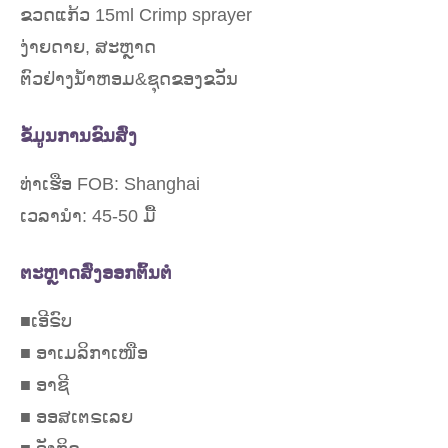
ຂວດແກ້ວ 15ml Crimp sprayer
ງ່າຍດາຍ, ສະຫຼາດ
ຕົວຢ່າງນ້ຳຫອມ&ຊຸດຂອງຂວັນ
ຂໍ້ມູນການຂົນສົ່ງ
ທ່າເຮືອ FOB: Shanghai
ເວລານໍາ: 45-50 ມື້
ຕະຫຼາດສົ່ງອອກຕົ້ນຕໍ
■ເອີຣົບ
■ ອາເມລິກາເໜືອ
■ ອາຊີ
■ ອອສເຕຣເລຍ