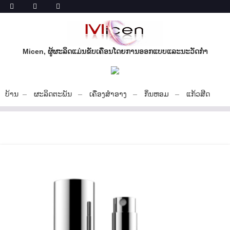
Micen, ຜູ້ຜະລິດແມ່ນຂັບເຄື່ອນໂດຍການອອກແບບແລະນະວັດກໍາ
ບ້ານ
ຜະລິດຕະພັນ
ເຄື່ອງສໍາອາງ
ກິ່ນຫອມ
ແກ້ວສີດ