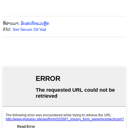
ທີ່ຜ່ານມາ:
ລິບສະຕິກແມ່ເຫຼັກ
ຕໍ່ໄປ:
3ml Serum Oil Vial