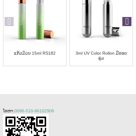
ແກ້ວມ້ວນ 15ml RS182
3ml UV Color Rollon ມີຮອບ
ລຸ່ມ
ໂທຫາ:
0086-510-86102908