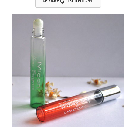
ລາຍລະອຽດເພີ່ມເຕີມຈາກ