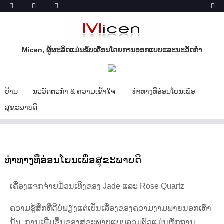
Micen, ຜູ້ຜະລິດແມ່ນຂັບເຄື່ອນໂດຍການອອກແບບແລະນະວັດກໍາ
ບ້ານ
ນະວັດຕະກໍາ & ຄວາມເຂົ້າໃຈ
ທ່າທາງທີ່ອ່ອນໂຍນເພື່ອ
ສຸຂະພາບດີ
ທ່າທາງທີ່ອ່ອນໂຍນເພື່ອສຸຂະພາບດີ
ເຄື່ອງແຈກຈ່າຍມ້ວນເທິງຂອງ Jade ແລະ Rose Quartz
ຄວາມຮູ້ສຶກທີ່ດີບໍ່ພຽງແຕ່ເປັນເລື່ອງຂອງຄວາມງາມພາຍນອກເທົ່າ
ນັ້ນ. ການເພີ່ມຂຶ້ນຂອງສຸຂະພາບແບບລວມຕົວແມ່ນຫຼັກຖານ