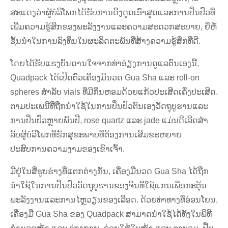
ສະແດງວ່າຜູ້ບໍລິໂພກໄດ້ຮັບການດຶງດູດເອົາສູດແລະການປິ່ນປົວທີ່
ເພີ່ມຄວາມຮູ້ສຶກຂອງພະລັງງານແລະຄວາມສະດວກສະບາຍ, ຍີ່ຫໍ້
ຊັ້ນນໍາໃນການລົງທຶນໃນຜະລິດຕະພັນທີ່ສ້າງຄວາມຮູ້ສຶກທີ່ດີ.
ໂດຍໄດ້ຮັບແຮງບັນດານໃຈຈາກທ່າອ່ຽງການດູແລຕົນເອງນີ້,
Quadpack ໄດ້ເປີດຕົວເຄື່ອງມືນວດ Gua Sha ແລະ roll-on
spheres ສໍາລັບ vials ທີ່ມີກິ່ນຫອມດ້ວຍແກ້ວປະເສີດເຄິ່ງປະເສີດ.
ຕາມປະເພນີທີ່ຖືກນໍາໃຊ້ໃນການປິ່ນປົວຕົນເອງວັດຖຸບູຮານແລະ
ການປິ່ນປົວຫຼາຍພັນປີ, rose quartz ແລະ jade ແມ່ນດີເລີດສໍາ
ລັບຜູ້ບໍລິໂພກທີ່ຮັກສຸຂະພາບທີ່ຕ້ອງການເສີມຂະຫຍາຍ
ປະສົບການຄວາມງາມຂອງເຂົາເຈົ້າ.
ມີຢູ່ໃນສີ່ຮູບຮ່າງທີ່ແຕກຕ່າງກັນ, ເຄື່ອງມືນວດ Gua Sha ໄດ້ຖືກ
ນໍາໃຊ້ໃນການປິ່ນປົວວັດຖຸບູຮານຂອງຈີນທີ່ໃຊ້ແກນເພື່ອກະຕຸ້ນ
ພະລັງງານແລະການໄຫຼວຽນຂອງເລືອດ. ດ້ວຍທ່າທາງທີ່ອ່ອນໂຍນ,
ເຄື່ອງມື Gua Sha ຂອງ Quadpack ສາມາດນຳໃຊ້ໄດ້ທັງໃນພິທີ