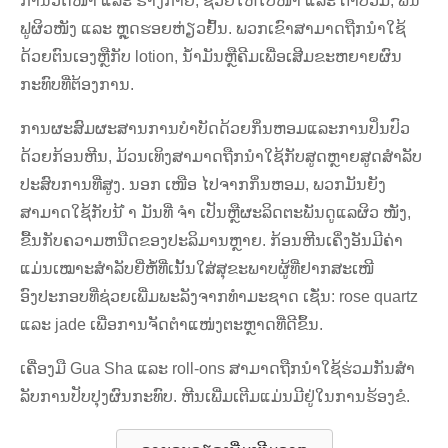
ກຳນວດໜ້າ ແລະ ຮ່າງກາຍ, ຊ່ວຍໃຫ້ໃບໜ້າ ແລະ ຕາບວມ, ຟື້ນ
ຟູຜິວໜັງ ແລະ ຫຼຸດຮອຍຫ່ຽວຢົ້ນ. ພວກເຂົາສາມາດຖືກນໍາໃຊ້
ດ້ວຍຕົນເອງຫຼືກັບ lotion, ນ້ໍາມັນຫຼືຄີມເພື່ອເສີມຂະຫຍາຍຜົນ
ກະທົບທີ່ຕ້ອງການ.
ການຜະສົມຜະສານການບໍາບັດດ້ວຍກິ່ນຫອມແລະການປິ່ນປົວ
ດ້ວຍກ້ອນຫີນ, ມ້ວນເທິງສາມາດຖືກນໍາໃຊ້ກັບສູດຫຼາຍສູດສໍາລັບ
ປະສົບການທີ່ສູງ. ນອກ ເໜືອ ໄປຈາກກິ່ນຫອມ, ພວກມັນຍັງ
ສາມາດໃຊ້ກັບນ້ ຳ ມັນທີ່ ຈຳ ເປັນຫຼືຜະລິດຕະພັນດູແລຜິວ ໜັງ,
ຂື້ນກັບຄວາມຫນືດຂອງປະລິມານຫຼາຍ. ກ້ອນຫີນເຄິ່ງອັນມີຄ່າ
ແມ່ນເໝາະສຳລັບຍີ່ຫໍ້ທີ່ເນັ້ນໃສ່ສຸຂະພາບຜູ້ທີ່ຢາກສະເໜີ
ອົງປະກອບທີ່ຊ່ວຍເພີ່ມພະລັງຈາກທຳມະຊາດ ເຊັ່ນ: rose quartz
ແລະ jade ເພື່ອການຈັດຕຳແໜ່ງຕະຫຼາດທີ່ດີຂຶ້ນ.
ເຄື່ອງມື Gua Sha ແລະ roll-ons ສາມາດຖືກນໍາໃຊ້ຮ່ວມກັນສໍາ
ລັບການປັບປຸງຜົນກະທົບ. ຫີນເພີ່ມເຕີມແມ່ນມີຢູ່ໃນການຮ້ອງຂໍ.