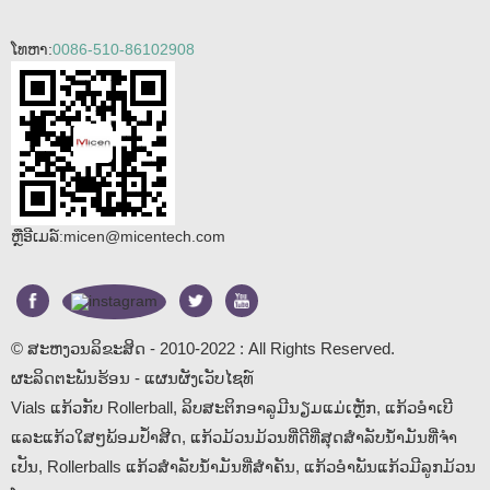
ໂທຫາ:
0086-510-86102908
ຫຼືອີເມລ໌:
micen@micentech.com
© ສະຫງວນລິຂະສິດ - 2010-2022 : All Rights Reserved.
ຜະລິດຕະພັນຮ້ອນ
-
ແຜນຜັງເວັບໄຊທ໌
Vials ແກ້ວກັບ Rollerball
,
ລິບສະຕິກອາລູມີນຽມແມ່ເຫຼັກ
,
ແກ້ວອຳເບີ
ແລະແກ້ວໃສໆພ້ອມປ້ຳສີດ
,
ແກ້ວມ້ວນມ້ວນທີ່ດີທີ່ສຸດສໍາລັບນ້ໍາມັນທີ່ຈໍາ
ເປັນ
,
Rollerballs ແກ້ວສໍາລັບນ້ໍາມັນທີ່ສໍາຄັນ
,
ແກ້ວອໍາພັນແກ້ວມີລູກມ້ວນ