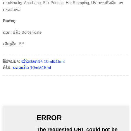
ການຕົບແຕ່ງ: Anodizing, Silk Printing, Hot Stamping, UV. ການສີດພົ່ນ, ອາ
ກາດຫນາວ
ວັດສະດຸ:
ຂວດ: ແກ້ວ Borosilicate
ເຄື່ອງສີດ: PP
ທີ່ຜ່ານມາ:
ແກ້ວຢອດຢາ 10ml&15ml
ຕໍ່ໄປ:
ຂວດແກ້ວ 10ml&15ml