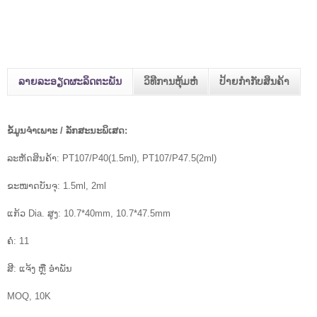
ລາຍລະອຽດຜະລິດຕະພັນ
ວິທີການຫຸ້ມຫໍ່
ປ້າຍກຳກັບສິນຄ້າ
ຂໍ້ມູນຈໍາເພາະ / ລັກສະນະພິເສດ:
ລະຫັດສິນຄ້າ: PT107/P40(1.5ml), PT107/P47.5(2ml)
ຂະໜາດບັນຈຸ: 1.5ml, 2ml
ແກ້ວ Dia. ສູງ: 10.7*40mm, 10.7*47.5mm
ຄໍ: 11
ສີ: ແຈ້ງ ຫຼື ອໍາພັນ
MOQ, 10K