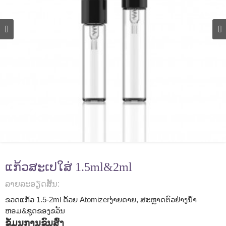
ແກ້ວສະເປໃສ່ 1.5ml&2ml
ລາຍ​ລະ​ອຽດ​ສັ້ນ​:
ຂວດແກ້ວ 1.5-2ml ດ້ວຍ Atomizer
ງ່າຍດາຍ, ສະຫຼາດ
ຕົວຢ່າງນ້ຳ
ຫອມ&ຊຸດຂອງຂວັນ
ຂໍ້ມູນການຂົນສົ່ງ