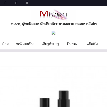
Micen, ຜູ້ຜະລິດແມ່ນຂັບເຄື່ອນໂດຍການອອກແບບແລະນະວັດກໍາ
ບ້ານ
ຜະລິດຕະພັນ
ເຄື່ອງສໍາອາງ
ກິ່ນຫອມ
ແກ້ວສີດ