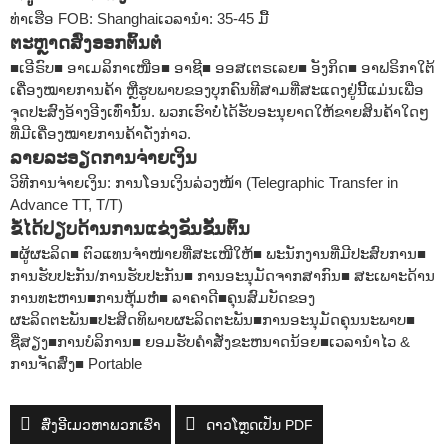
ທ່າເຮືອ FOB: Shanghai
ເວລານໍາ: 35-45 ມື້
ຕະຫຼາດສົ່ງອອກຕົ້ນຕໍ
■ເອີຣົບ
■ ອາເມລິກາເໜືອ
■ ອາຊີ
■ ອອສເຕຣເລຍ
■ ອັງກິດ
■ ອາຟຣິກາໃຕ້
ເຄື່ອງໝາຍການຄ້າ ຫຼືຮູບພາບຂອງບຸກຄົນທີສາມທີ່ສະແດງຢູ່ນີ້ແມ່ນເພື່ອ
ຈຸດປະສົງອ້າງອີງເທົ່ານັ້ນ. ພວກເຮົາບໍ່ໄດ້ຮັບອະນຸຍາດໃຫ້ຂາຍສິນຄ້າໃດໆ
ທີ່ມີເຄື່ອງໝາຍການຄ້າດັ່ງກ່າວ.
ລາຍລະອຽດການຈ່າຍເງິນ
ວິທີການຈ່າຍເງິນ: ການໂອນເງິນລ່ວງໜ້າ (Telegraphic Transfer in
Advance TT, T/T)
ຂໍ້ໄດ້ປຽບດ້ານການແຂ່ງຂັນຂັ້ນຕົ້ນ
■ຜູ້ຜະລິດ
■ ຕົວແທນຈຳໜ່າຍທີ່ສະເໜີໃຫ້
■ ພະນັກງານທີ່ມີປະສົບການ
■
ການຮັບປະກັນ/ການຮັບປະກັນ
■ ການອະນຸມັດຈາກສາກົນ
■ ສະເພາະດ້ານ
ການທະຫານ
■ການຫຸ້ມຫໍ່
■ ລາຄາດີ
■ຄຸນສົມບັດຂອງ
ຜະລິດຕະພັນ
■ປະສິດທິພາບຜະລິດຕະພັນ
■ການອະນຸມັດຄຸນນະພາບ
■
ຊື່ສຽງ
■ການບໍລິການ
■ ຍອມຮັບຄໍາສັ່ງຂະຫນາດນ້ອຍ
■ເວລານໍາໄວ &
ການຈັດສົ່ງ
■ Portable
ສົ່ງອີເມວຫາພວກເຮົາ
ດາວໂຫຼດເປັນ PDF