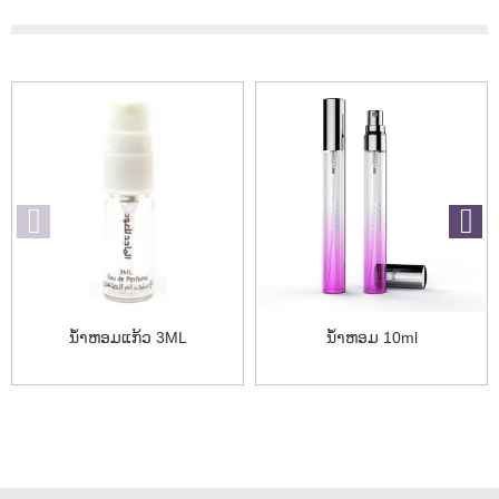
ນໍ້າຫອມແກ້ວ 3ML
ນໍ້າຫອມ 10ml