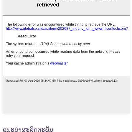
ແນະນໍາຜະລິດຕະພັນ